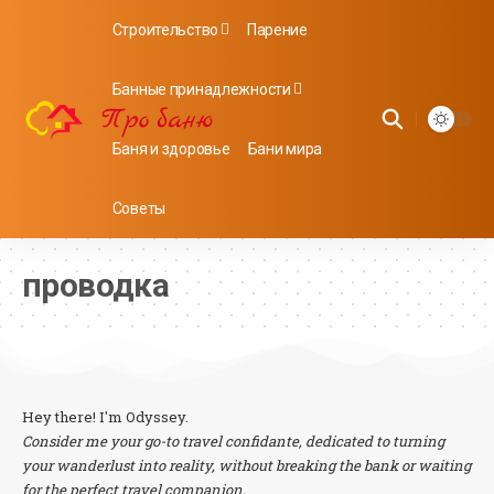
Строительство
Парение
Банные принадлежности
Баня и здоровье
Бани мира
Советы
проводка
Hey there! I'm Odyssey.
Consider me your go-to travel confidante, dedicated to turning
your wanderlust into reality, without breaking the bank or waiting
for the perfect travel companion.