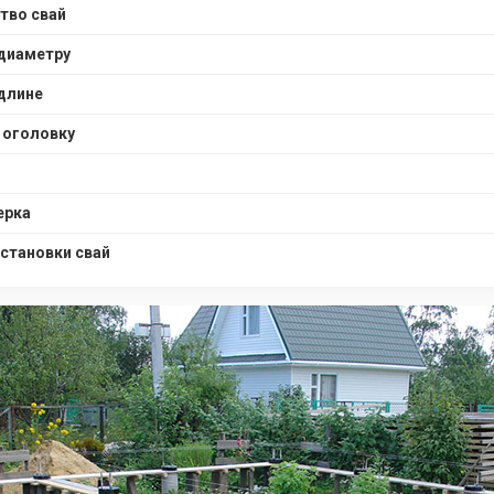
тво свай
диаметру
длине
 оголовку
ерка
становки свай