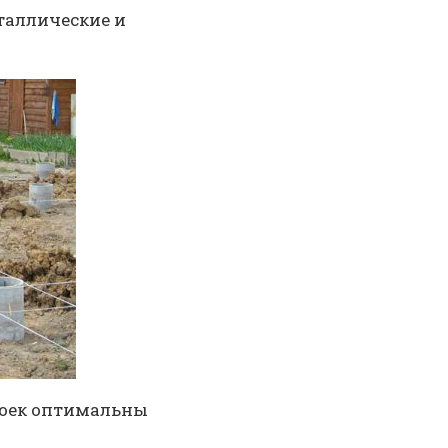
таллические и
троек оптимальны