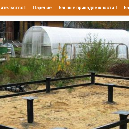
оительство
Парение
Банные принадлежности
Ба