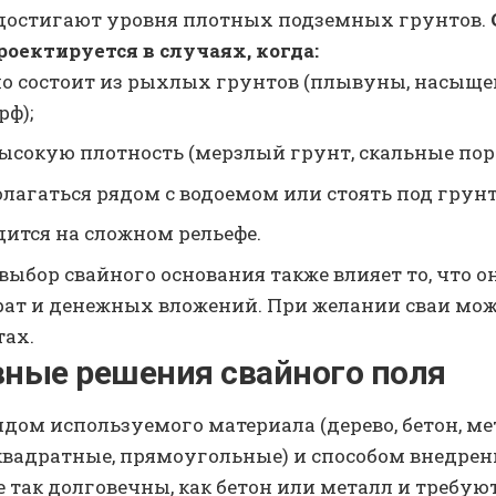
достигают уровня плотных подземных грунтов.
оектируется в случаях, когда:
но состоит из рыхлых грунтов (плывуны, насыщ
рф);
сокую плотность (мерзлый грунт, скальные пор
олагаться рядом с водоемом или стоять под гру
дится на сложном рельефе.
ыбор свайного основания также влияет то, что он
ат и денежных вложений. При желании сваи можн
ах.
вные решения свайного поля
дом используемого материала (дерево, бетон, ме
квадратные, прямоугольные) и способом внедрени
 так долговечны, как бетон или металл и требую