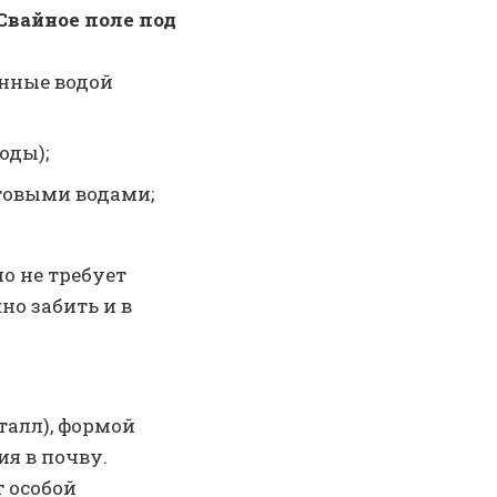
Свайное поле под
енные водой
оды);
нтовыми водами;
о не требует
о забить и в
талл), формой
я в почву.
т особой