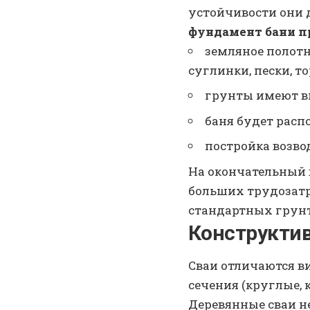
устойчивости они 
фундамент бани пр
земляное полот
суглинки, пески, то
грунты имеют вы
баня будет расп
постройка возво
На окончательный в
больших трудозатр
стандартных грунт
Конструкти
Сваи отличаются ви
сечения (круглые, 
Деревянные сваи не