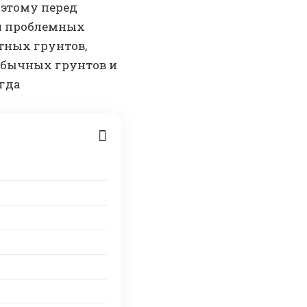
оэтому перед
ля проблемных
ртных грунтов,
обычных грунтов и
огда