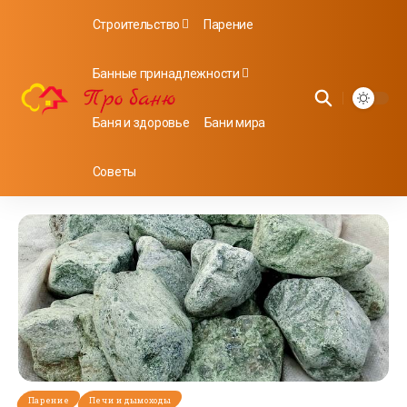
Строительство
Парение
Банные принадлежности
Баня и здоровье
Бани мира
Советы
Парение
Печи и дымоходы