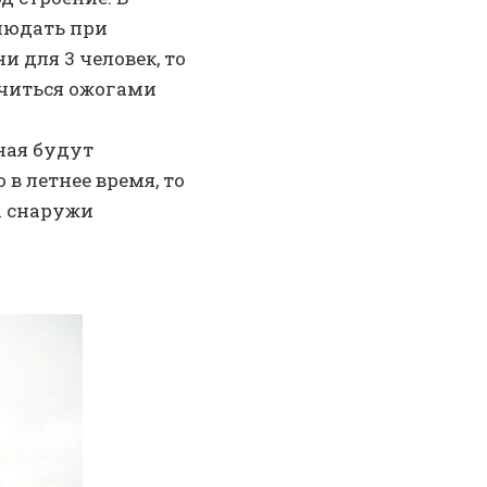
людать при
 для 3 человек, то
нчиться ожогами
ная будут
 в летнее время, то
а снаружи