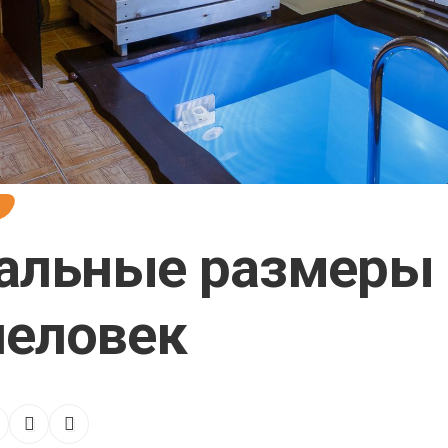
т
альные размеры 
человек