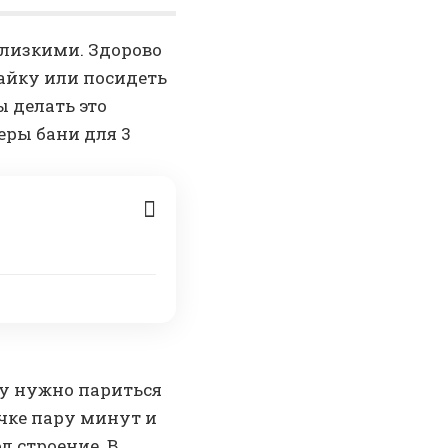
близкими. Здорово
айку или посидеть
ы делать это
еры бани для 3
му нужно париться
очке пару минут и
д строение. В