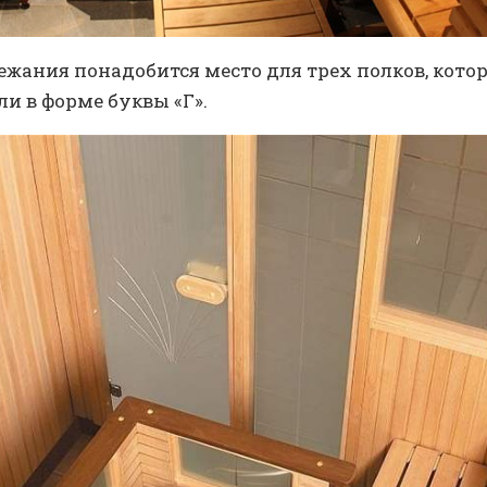
ежания понадобится место для трех полков, кото
и в форме буквы «Г».