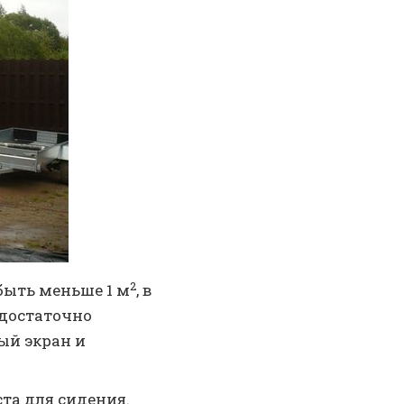
2
быть меньше 1 м
, в
 достаточно
ый экран и
та для сидения.