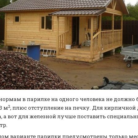
ормам в парилке на одного человека не должно 
2
3 м
, плюс отступление на печку. Для кирпичной
, а вот для железной лучше поставить специальн
тр.
ом варианте парилки предусмотрены только мес