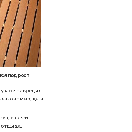
тся под рост
дух не навредил
неэкономно, да и
ва, так что
 отдыха.