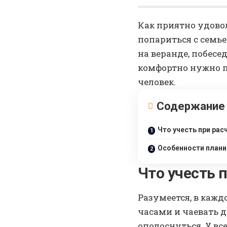
Как приятно удово
попариться с семь
на веранде, побесе
комфортно нужно п
человек.
Содержание
Что учесть при рас
Особенности плани
Что учесть 
Разумеется, в кажд
часами и чаевать д
ополоснуться. У вс