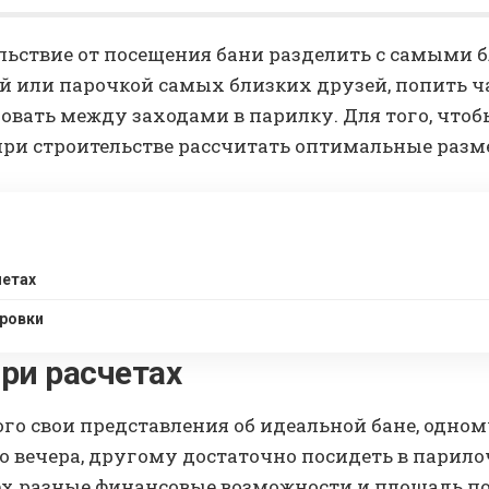
льствие от посещения бани разделить с самыми 
ей или парочкой самых близких друзей, попить ч
довать между заходами в парилку. Для того, чтоб
ри строительстве рассчитать оптимальные разм
четах
ровки
при расчетах
ого свои представления об идеальной бане, одно
о вечера, другому достаточно посидеть в парил
ех разные финансовые возможности и площадь по