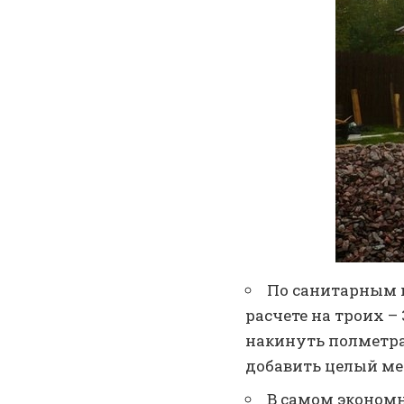
По санитарным н
расчете на троих – 
накинуть полметра
добавить целый ме
В самом экономн