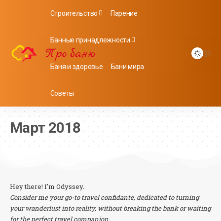
Строительство
Парение
Банные принадлежности
Баня и здоровье
Бани мира
Советы
Март 2018
Hey there! I'm Odyssey.
Consider me your go-to travel confidante, dedicated to turning
your wanderlust into reality, without breaking the bank or waiting
for the perfect travel companion.